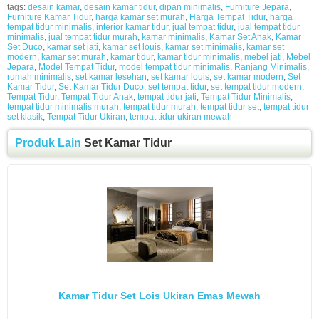
tags:
desain kamar
,
desain kamar tidur
,
dipan minimalis
,
Furniture Jepara
,
Furniture Kamar Tidur
,
harga kamar set murah
,
Harga Tempat Tidur
,
harga
tempat tidur minimalis
,
interior kamar tidur
,
jual tempat tidur
,
jual tempat tidur
minimalis
,
jual tempat tidur murah
,
kamar minimalis
,
Kamar Set Anak
,
Kamar
Set Duco
,
kamar set jati
,
kamar set louis
,
kamar set minimalis
,
kamar set
modern
,
kamar set murah
,
kamar tidur
,
kamar tidur minimalis
,
mebel jati
,
Mebel
Jepara
,
Model Tempat Tidur
,
model tempat tidur minimalis
,
Ranjang Minimalis
,
rumah minimalis
,
set kamar lesehan
,
set kamar louis
,
set kamar modern
,
Set
Kamar Tidur
,
Set Kamar Tidur Duco
,
set tempat tidur
,
set tempat tidur modern
,
Tempat Tidur
,
Tempat Tidur Anak
,
tempat tidur jati
,
Tempat Tidur Minimalis
,
tempat tidur minimalis murah
,
tempat tidur murah
,
tempat tidur set
,
tempat tidur
set klasik
,
Tempat Tidur Ukiran
,
tempat tidur ukiran mewah
Produk Lain
Set Kamar Tidur
Kamar Tidur Set Lois Ukiran Emas Mewah