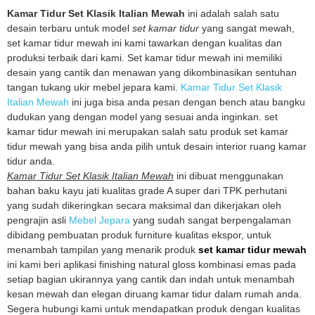
Kamar Tidur Set Klasik Italian Mewah
ini adalah salah satu
desain terbaru untuk model
set kamar tidur
yang sangat mewah,
set kamar tidur mewah ini kami tawarkan dengan kualitas dan
produksi terbaik dari kami. Set kamar tidur mewah ini memiliki
desain yang cantik dan menawan yang dikombinasikan sentuhan
tangan tukang ukir mebel jepara kami.
Kamar Tidur Set Klasik
Italian Mewah
ini juga bisa anda pesan dengan bench atau bangku
dudukan yang dengan model yang sesuai anda inginkan. set
kamar tidur mewah ini merupakan salah satu produk set kamar
tidur mewah yang bisa anda pilih untuk desain interior ruang kamar
tidur anda.
Kamar Tidur Set Klasik Italian Mewah
ini dibuat menggunakan
bahan baku kayu jati kualitas grade A super dari TPK perhutani
yang sudah dikeringkan secara maksimal dan dikerjakan oleh
pengrajin asli
Mebel Jepara
yang sudah sangat berpengalaman
dibidang pembuatan produk furniture kualitas ekspor, untuk
menambah tampilan yang menarik produk
set kamar tidur mewah
ini kami beri aplikasi finishing natural gloss kombinasi emas pada
setiap bagian ukirannya yang cantik dan indah untuk menambah
kesan mewah dan elegan diruang kamar tidur dalam rumah anda.
Segera hubungi kami untuk mendapatkan produk dengan kualitas