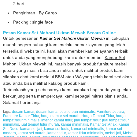
2 hari
Pengiriman : By Cargo
Packing : single face
Pesan Kamar Set Mahoni Ukiran Mewah Secara Online
Untuk pemesanan
Kamar Set Mahoni Ukiran Mewah
ini cukuplah
mudah segera hubungi kami melalui nomor layanan yang telah
tersedia di website ini. kami akan memberikan pelayanan terbaik
untuk anda yang menghubungi kami untuk membeli
Kamar Set
Mahoni Ukiran Mewah
ini. masih banyak produk furniture mebel
jepara yang masih bisa anda miliki. untuk melihat produk kami
silahkan chat kami melalui BBM atau WA yang telah kami sediakan.
atau anda bisa melihat katalog produk kami.
Terimakasih yang sebesarnya kami ucapkan bagi anda yang telah
berkunjung serta mempercayai kami sebagai mitras bisnis anda.
Selamat berbelanja…
tags:
desain kamar
,
desain kamar tidur
,
dipan minimalis
,
Furniture Jepara
,
Furniture Kamar Tidur
,
harga kamar set murah
,
Harga Tempat Tidur
,
harga
tempat tidur minimalis
,
interior kamar tidur
,
jual tempat tidur
,
jual tempat tidur
minimalis
,
jual tempat tidur murah
,
kamar minimalis
,
Kamar Set Anak
,
Kamar
Set Duco
,
kamar set jati
,
kamar set louis
,
kamar set minimalis
,
kamar set
modern
,
kamar set murah
,
kamar tidur
,
kamar tidur minimalis
,
mebel jati
,
Mebel