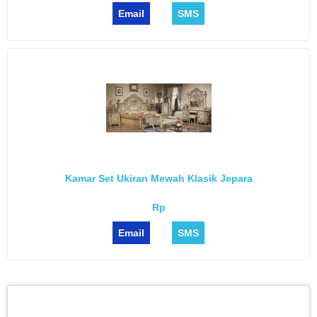
Email
SMS
Kamar Set Ukiran Mewah Klasik Jepara
Rp
Email
SMS