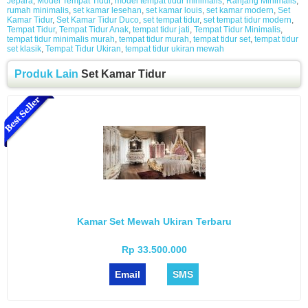
Jepara
,
Model Tempat Tidur
,
model tempat tidur minimalis
,
Ranjang Minimalis
,
rumah minimalis
,
set kamar lesehan
,
set kamar louis
,
set kamar modern
,
Set
Kamar Tidur
,
Set Kamar Tidur Duco
,
set tempat tidur
,
set tempat tidur modern
,
Tempat Tidur
,
Tempat Tidur Anak
,
tempat tidur jati
,
Tempat Tidur Minimalis
,
tempat tidur minimalis murah
,
tempat tidur murah
,
tempat tidur set
,
tempat tidur
set klasik
,
Tempat Tidur Ukiran
,
tempat tidur ukiran mewah
Produk Lain
Set Kamar Tidur
Kamar Set Mewah Ukiran Terbaru
Rp 33.500.000
Email
SMS