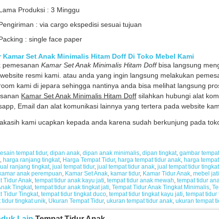
Lama Produksi : 3 Minggu
Pengiriman : via cargo ekspedisi sesuai tujuan
Packing : single face paper
r Kamar Set Anak Minimalis Hitam Doff Di Toko Mebel Kami
k pemesanan
Kamar Set Anak Minimalis Hitam Doff
bisa langsung meng
website resmi kami. atau anda yang ingin langsung melakukan pemes
oom kami di jepara sehingga nantinya anda bisa melihat langsung pr
sanan
Kamar Set Anak Minimalis Hitam Doff
silahkan hubungi alat komu
app, Email dan alat komunikasi lainnya yang tertera pada website kam
akasih kami ucapkan kepada anda karena sudah berkunjung pada toko f
esain tempat tidur
,
dipan anak
,
dipan anak minimalis
,
dipan tingkat
,
gambar tempat 
,
harga ranjang tingkat
,
Harga Tempat Tidur
,
harga tempat tidur anak
,
harga tempat 
jual ranjang tingkat
,
jual tempat tidur
,
jual tempat tidur anak
,
jual tempat tidur tingkat
kamar anak perempuan
,
Kamar Set Anak
,
kamar tidur
,
Kamar Tidur Anak
,
mebel jati
 Tidur Anak
,
tempat tidur anak kayu jati
,
tempat tidur anak mewah
,
tempat tidur an
Anak Tingkat
,
tempat tidur anak tingkat jati
,
Tempat Tidur Anak Tingkat Minimalis
,
Te
 Tidur Tingkat
,
tempat tidur tingkat duco
,
tempat tidur tingkat kayu jati
,
tempat tidur
 tidur tingkat unik
,
Ukuran Tempat Tidur
,
ukuran tempat tidur anak
,
ukuran tempat ti
oduk Lain
Tempat Tidur Anak