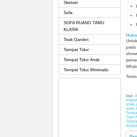
Sketsel
Sofa
SOFA RUANG TAMU
KLASIK
Orde
Teak Garden
Untu
pada 
Tempat Tidur
showr
Tempat Tidur Anak
peme
Whats
Tempat Tidur Minimalis
Terim
tags:
d
tingkat
anak
,
anak
,
Tempat
Tidur 
Tempat
tempat
Pr