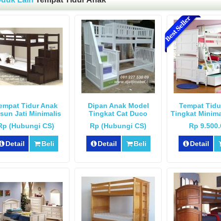
empat Tidur Anak
Dipan Anak Model
Tempat Tidu
sun Jati Minimalis
Tingkat Cat Duco
Tingkat Minima
Rp (Hubungi CS)
Rp (Hubungi CS)
Rp 9.500
Detail
Beli
Detail
Beli
Detail