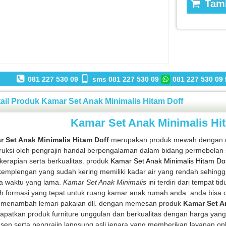
Tamb
081 227 530 09
sms 081 227 530 09
081 227 530 09
ail Produk Kamar Set Anak Minimalis Hitam Doff
Kamar Set Anak Minimalis Hi
 Set Anak Minimalis Hitam Doff
merupakan produk mewah dengan des
ruksi oleh pengrajin handal berpengalaman dalam bidang permebelan 
kerapian serta berkualitas. produk
Kamar Set Anak Minimalis Hitam Do
kemplengan yang sudah kering memiliki kadar air yang rendah sehing
a waktu yang lama.
Kamar Set Anak Minimalis
ini terdiri dari tempat ti
h formasi yang tepat untuk ruang kamar anak rumah anda. anda bisa 
 menambah lemari pakaian dll. dengan memesan produk
Kamar Set A
patkan produk furniture unggulan dan berkualitas dengan harga yang
sen serta pengrajin langsung asli jepara yang memberikan layanan