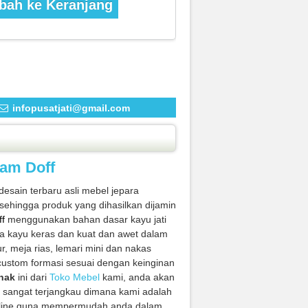
ah ke Keranjang
infopusatjati@gmail.com
tam Doff
ain terbaru asli mebel jepara
sehingga produk yang dihasilkan dijamin
ff
menggunakan bahan dasar kayu jati
ga kayu keras dan kuat dan awet dalam
dur, meja rias, lemari mini dan nakas
custom formasi sesuai dengan keinginan
nak
ini dari
Toko Mebel
kami, anda akan
 sangat terjangkau dimana kami adalah
 online guna mempermudah anda dalam