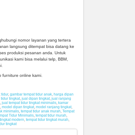
hubungi nomor layanan yang tertera
anan langsung ditempat bisa datang ke
oses produksi pesanan anda. Untuk
nikasi kami bisa melalui telp, BBM,
i.
urniture online kami.
tidur
,
gambar tempat tidur anak
,
harga dipan
tidur tingkat
,
jual dipan tingkat
,
jual ranjang
,
jual tempat tidur tingkat minimalis
,
kamar
,
model dipan tingkat
,
model ranjang tingkat
,
ak minimalis
,
tempat tidur anak murah
,
Tempat
mpat Tidur Minimalis
,
tempat tidur murah
,
 tingkat modern
,
tempat tidur tingkat murah
,
dur tingkat