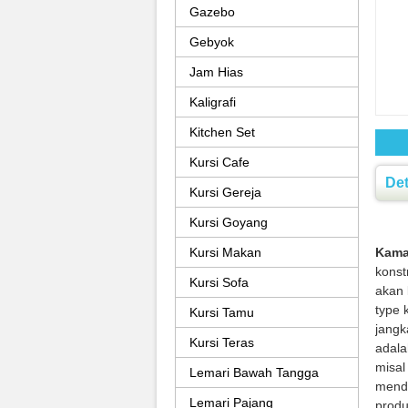
Gazebo
Gebyok
Jam Hias
Kaligrafi
Kitchen Set
Kursi Cafe
Det
Kursi Gereja
Kursi Goyang
Kursi Makan
Kamar
konst
Kursi Sofa
akan 
type 
Kursi Tamu
jangk
Kursi Teras
adala
misal
Lemari Bawah Tangga
menda
Lemari Pajang
produ