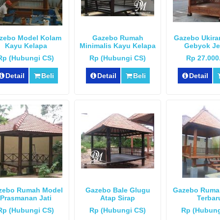
zebo Model Kolam
Gazebo Rumah
Gazebo Ukira
Kayu Kelapa
Minimalis Kayu Kelapa
Gebyok Je
Rp (Hubungi CS)
Rp (Hubungi CS)
Rp 27.000
Detail
Beli
Detail
Beli
Detail
zebo Rumah Model
Gazebo Bale Glugu
Gazebo Ruma
Prasmanan Jati
Atap Sirap
Terbar
Rp (Hubungi CS)
Rp (Hubungi CS)
Rp (Hubung