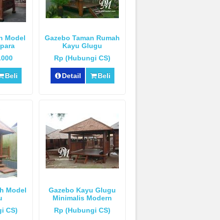
n Model
Gazebo Taman Rumah
para
Kayu Glugu
.000
Rp (Hubungi CS)
Beli
Detail
Beli
h Model
Gazebo Kayu Glugu
u
Minimalis Modern
i CS)
Rp (Hubungi CS)