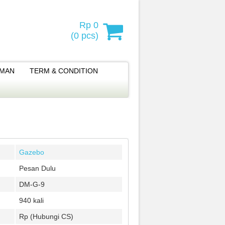
Rp 0
(
0
pcs)
IMAN
TERM & CONDITION
Gazebo
Pesan Dulu
DM-G-9
940 kali
Rp (Hubungi CS)