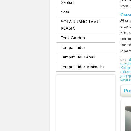
Sketsel
kami.
Sofa
Gara
Atas
SOFA RUANG TAMU
siap 
KLASIK
kerus
Teak Garden
perba
membe
Tempat Tidur
jepar
Tempat Tidur Anak
tags:
d
gazeb
Tempat Tidur Minimalis
Kelap
ukiran
jati je
kayu k
Pr