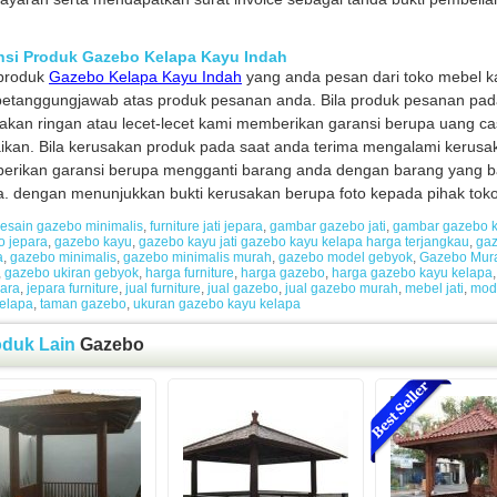
nsi Produk Gazebo Kelapa Kayu Indah
 produk
Gazebo Kelapa Kayu Indah
yang anda pesan dari toko mebel k
betanggungjawab atas produk pesanan anda. Bila produk pesanan pad
akan ringan atau lecet-lecet kami memberikan garansi berupa uang ca
ikan. Bila kerusakan produk pada saat anda terima mengalami kerusa
rikan garansi berupa mengganti barang anda dengan barang yang bar
a. dengan menunjukkan bukti kerusakan berupa foto kepada pihak tok
esain gazebo minimalis
,
furniture jati jepara
,
gambar gazebo jati
,
gambar gazebo k
o jepara
,
gazebo kayu
,
gazebo kayu jati gazebo kayu kelapa harga terjangkau
,
gaz
a
,
gazebo minimalis
,
gazebo minimalis murah
,
gazebo model gebyok
,
Gazebo Mur
,
gazebo ukiran gebyok
,
harga furniture
,
harga gazebo
,
harga gazebo kayu kelapa
para
,
jepara furniture
,
jual furniture
,
jual gazebo
,
jual gazebo murah
,
mebel jati
,
mod
elapa
,
taman gazebo
,
ukuran gazebo kayu kelapa
oduk Lain
Gazebo