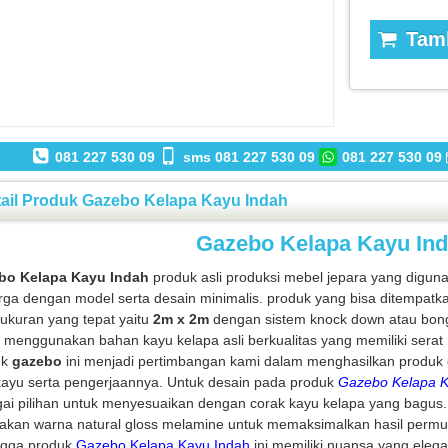
Tamb
081 227 530 09
sms 081 227 530 09
081 227 530 09
ail Produk Gazebo Kelapa Kayu Indah
Gazebo Kelapa Kayu In
bo Kelapa Kayu Indah
produk asli produksi mebel jepara yang digun
rga dengan model serta desain minimalis. produk yang bisa ditempatka
 ukuran yang tepat yaitu
2m x 2m
dengan sistem knock down atau bon
menggunakan bahan kayu kelapa asli berkualitas yang memiliki serat 
uk
gazebo
ini menjadi pertimbangan kami dalam menghasilkan produk de
kayu serta pengerjaannya. Untuk desain pada produk
Gazebo Kelapa K
ai pilihan untuk menyesuaikan dengan corak kayu kelapa yang bagus. s
akan warna natural gloss melamine untuk memaksimalkan hasil permuk
gga produk
Gazebo Kelapa Kayu Indah
ini memiliki nuansa yang ele