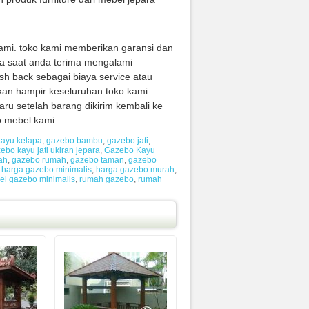
ami. toko kami memberikan garansi dan
a saat anda terima mengalami
sh back sebagai biaya service atau
kan hampir keseluruhan toko kami
u setelah barang dikirim kembali ke
o mebel kami.
ayu kelapa
,
gazebo bambu
,
gazebo jati
,
ebo kayu jati ukiran jepara
,
Gazebo Kayu
ah
,
gazebo rumah
,
gazebo taman
,
gazebo
,
harga gazebo minimalis
,
harga gazebo murah
,
el gazebo minimalis
,
rumah gazebo
,
rumah