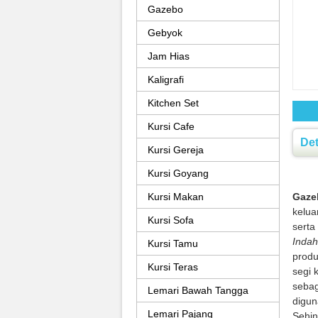
Gazebo
Gebyok
Jam Hias
Kaligrafi
Kitchen Set
Kursi Cafe
Det
Kursi Gereja
Kursi Goyang
Kursi Makan
Gaze
kelua
Kursi Sofa
serta
Indah
Kursi Tamu
prod
Kursi Teras
segi 
sebag
Lemari Bawah Tangga
digun
Lemari Pajang
Sehin