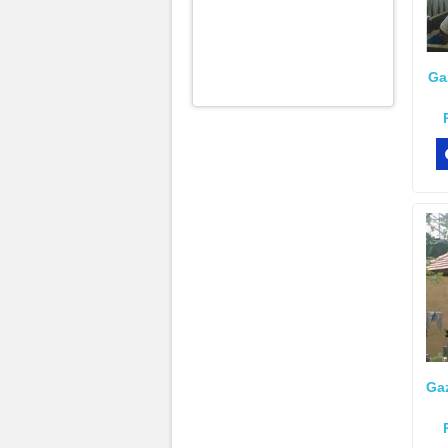
Ga
Ga