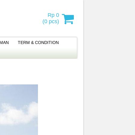
Rp 0
(
0
pcs)
IMAN
TERM & CONDITION