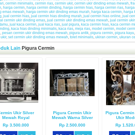
ri
,
cermin minimalis
,
cermin rias
,
cermin ukir
,
cermin ukir dinding emas mewah
,
fr
h
,
harga cermin
,
harga cermin dinding
,
harga cermin hias
,
harga cermin rias
,
harga
ng emas mewah
,
harga cermin ukir dinding emas murah
,
harga kaca cermin
,
harga 
g
,
jual cermin hias
,
jual cermin hias dinding murah
,
jual cermin hias online
,
jual ce
ual cermin ukir dinding emas
,
jual cermin ukir dinding emas mewah
,
jual cermin uk
 tamu
,
jual kaca cermin
,
jual kaca rias
,
jual pigura
,
kaca cermin hias
,
kaca cermin mi
inding
,
kaca hias dinding minimalis
,
kaca rias
,
meja rias
,
model cermin
,
model cerm
n
,
pesan cermin ukir dinding emas mewah
,
pigura antik
,
pigura cermin
,
pigura kayu
 ukir
,
set cermin ukir dinding emas mewah
,
tolet minimalis
,
ukiran cermin
,
ukuran c
oduk Lain
Pigura Cermin
ermin Ukir Silver
Pigura Cermin Ukir
Pigura Cermin
Mewah Royal
Mewah Warna Silver
Ukir Mod
Rp 3.500.000
Rp 2.500.000
Rp 1.520