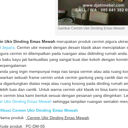
Gambar Cermin Ukir Dinding Emas Mewah
in Ukir Dinding Emas Mewah
merupakan produk cermin pigura ukiran 
l Jepara
. Cermin ukir mewah dengan desain klasik akan menciptakan 
pigura cermin ini ditempatkan pada ruangan atau didinding rumah anda. 
 baku kayu jati berkualitas yang sangat kuat dan kokoh dengan konstr
berpengalaman.
anda yang ingin mempunyai meja rias tanpa cermin atau ada ruang ko
arkan sebuah frame cermin untuk cermin gantung yang cantik dan me
isa digantungkan diatas meja atau ruang kosong pada dinding rumah
lebih luas dan cantik. Untuk warna cermin ukir klasik ini bisa kami se
n cermin bisa kami bentuk sesuai dengan pesanan yang diinginkan. 
in Ukir Dinding Emas Mewah
sehingga tampilan ruangan semakin menar
ifikasi Cermin Ukir Dinding Emas Mewah
Nama produk :
Cermin Ukir Dinding Emas Mewah
Kode produk : PC-DM-05