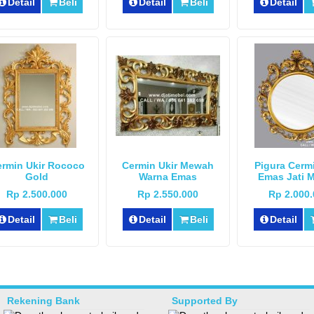
Detail
Beli
Detail
Beli
Detail
rmin Ukir Rococo
Cermin Ukir Mewah
Pigura Cermi
Gold
Warna Emas
Emas Jati 
Rp 2.500.000
Rp 2.550.000
Rp 2.000
Detail
Beli
Detail
Beli
Detail
Rekening Bank
Supported By