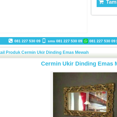
Tamb
081 227 530 09
sms 081 227 530 09
081 227 530 09
ail Produk Cermin Ukir Dinding Emas Mewah
Cermin Ukir Dinding Emas