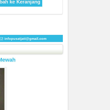
ah ke Keranjang
infopusatjati@gmail.com
 Mewah