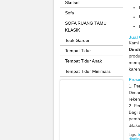
Sketsel
Sofa
SOFA RUANG TAMU
KLASIK
Jual
Teak Garden
Kami 
Dind
Tempat Tidur
produ
Tempat Tidur Anak
mempe
karen
Tempat Tidur Minimalis
Prose
1. Pe
Diman
reken
2. Pe
Bagi 
pembe
dilak
tags:
b
dindin