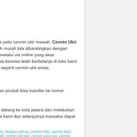
 yaitu cermin ukir mewah.
Cermin Ukir
h murah bila dibandingkan dengan
melalui via online yang akan
 kecewa telah berbelanja di toko kami
seperti cermin ukir emas.
n produk bisa transfer ke nomor
g datang ke kota jepara dan melakukan
i kami dan selanjutnya transaksi dapat
in
,
bingkai ukiran
,
cermin hias
,
cermin hias
ati
,
cermin jati ukir
,
cermin kayu jati
,
cermin