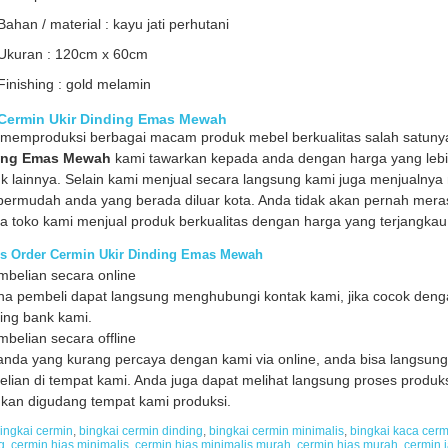
Bahan / material : kayu jati perhutani
Ukuran : 120cm x 60cm
Finishing : gold melamin
 Cermin Ukir Dinding Emas Mewah
memproduksi berbagai macam produk mebel berkualitas salah satunya
ing Emas Mewah
kami tawarkan kepada anda dengan harga yang lebi
k lainnya. Selain kami menjual secara langsung kami juga menjualnya 
rmudah anda yang berada diluar kota. Anda tidak akan pernah merasa
a toko kami menjual produk berkualitas dengan harga yang terjangkau 
s Order Cermin Ukir Dinding Emas Mewah
mbelian secara online
a pembeli dapat langsung menghubungi kontak kami, jika cocok denga
ing bank kami.
mbelian secara offline
anda yang kurang percaya dengan kami via online, anda bisa langsun
lian di tempat kami. Anda juga dapat melihat langsung proses produks
ukan digudang tempat kami produksi.
ingkai cermin
,
bingkai cermin dinding
,
bingkai cermin minimalis
,
bingkai kaca cerm
g
,
cermin hias minimalis
,
cermin hias minimalis murah
,
cermin hias murah
,
cermin j