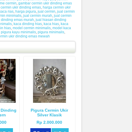
ame cermin
,
gambar cermin ukir dinding emas
 cermin ukir dinding emas
,
harga cermin ukir
kaca rias
,
harga pigura
,
jual cermin
,
jual cermin
rmin minimalis
,
jual cermin murah
,
jual cermin
ir dinding emas murah
,
jual hiasan dinding
nimalis
,
kaca dinding hias
,
kaca hias
,
kaca
in hias
,
model cermin minimalis
,
model kaca
,
pigura kayu minimalis
,
pigura minimalis
,
ermin ukir dinding emas mewah
 Dinding
Pigura Cermin Ukir
ern
Silver Klasik
.000
Rp 2.000.000