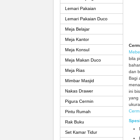
Lemari Pakaian
Lemari Pakaian Duco
Meja Belajar
Meja Kantor
Cerm
Meja Konsul
Mebe
bila 
Meja Makan Duco
bahan
Meja Rias
dan 
Bagi 
Mimbar Masjid
menaw
Nakas Drawer
ini b
yang 
Pigura Cermin
ukura
Cerm
Pintu Rumah
Spes
Rak Buku
Set Kamar Tidur