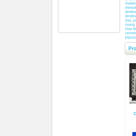
mataha
mewa
dindi
dindin
rias
,
j
ruang
hias d
cermi
pigura
Pr
C