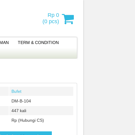
Rp 0
(
0
pcs)
IMAN
TERM & CONDITION
Bufet
DM-B-104
447 kali
Rp (Hubungi CS)