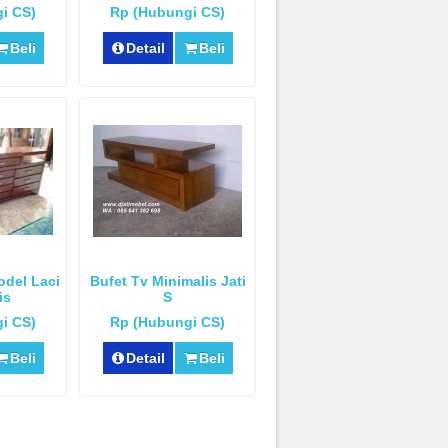
i CS)
Rp (Hubungi CS)
Beli
Detail
Beli
odel Laci
Bufet Tv Minimalis Jati
is
S
i CS)
Rp (Hubungi CS)
Beli
Detail
Beli