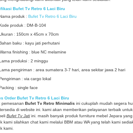
fikasi Bufet Tv Retro 6 Laci Biru
Nama produk :
Bufet Tv Retro 6 Laci Biru
Kode produk : DM-B-104
Ukuran : 150cm x 45cm x 70cm
Bahan baku : kayu jati perhutani
Warna finishing : blue NC melamine
Lama produksi : 2 minggu
Lama pengiriman : area sumatera 3-7 hari, area sekitar jawa 2 hari
Pengiriman : via cargo lokal
Packing : single face
s Order Bufet Tv Retro 6 Laci Biru
k pemesanan
Bufet Tv Retro Minimalis
ini cukuplah mudah segera hu
 tersedia di website ini. kami akan memberikan pelayanan terbaik un
eli
Bufet Tv Jati
ini. masih banyak produk furniture mebel Jepara yang 
k kami silahkan chat kami melalui BBM atau WA yang telah kami sediak
k kami.