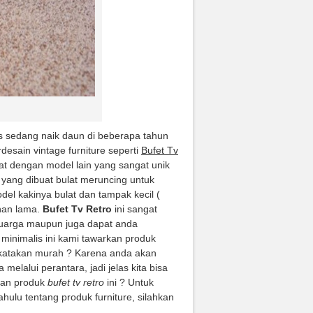
s sedang naik daun di beberapa tahun
desain vintage furniture seperti
Bufet Tv
uat dengan model lain yang sangat unik
 yang dibuat bulat meruncing untuk
del kakinya bulat dan tampak kecil (
ahan lama.
Bufet Tv Retro
ini sangat
eluarga maupun juga dapat anda
 minimalis ini kami tawarkan produk
 katakan murah ? Karena anda akan
elalui perantara, jadi jelas kita bisa
gan produk
bufet tv retro
ini ? Untuk
dahulu tentang produk furniture, silahkan