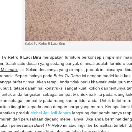
Bufet Tv Retro 6 Laci Biru
 Tv Retro 6 Laci Biru
merupakan furniture berkonsep simple minimali
hir. Salah satu desain yang sedang banyak diminati adalah furniture ber
 Minimalis
ini. Selain desainnya yang simnple, produk ini biasanya dib
enarik. Seperti halnya pada
Bufet Tv Retro
ini dengan model kaki-kaki
angga
bufet tv
nya. Akan tetapi, Anda tidak perlu khawatir walaupun mo
bubut ), tetapi dalam hal konstruksi sangat kuat, kokoh dan tentunya t
 untuk anda fungsikan sebagai tempat tv untuk baik itu pada ruang k
ikan sebagai tempat tv pada ruang kamar tidur anda. Untuk bufet retro
alitas tinggi ini kepada anda dengan harga yang murah. Kenapa kami
apatkan produk
Mebel Jati Asli Jepara
langsung dari pembuatnya tanpa m
 murah dari perusahaan dagang mebel lainya. Jika anda berminat den
kukan pemesanan
Bufet TV Retro
ini atau ingin berkonsultasi terlebih 
ung menghubungi kami dikontak yang telah kami sediakan.