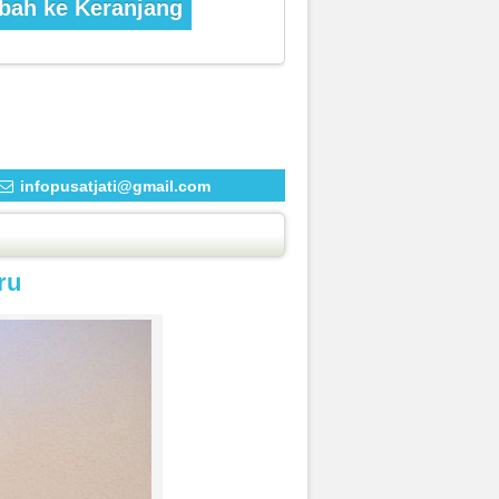
ah ke Keranjang
infopusatjati@gmail.com
ru