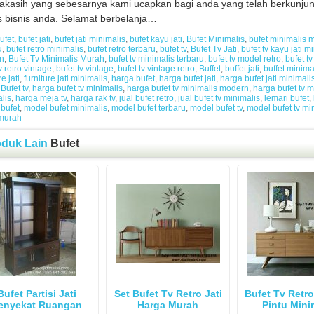
akasih yang sebesarnya kami ucapkan bagi anda yang telah berkunju
s bisnis anda. Selamat berbelanja…
ufet
,
bufet jati
,
bufet jati minimalis
,
bufet kayu jati
,
Bufet Minimalis
,
bufet minimalis 
u
,
bufet retro minimalis
,
bufet retro terbaru
,
bufet tv
,
Bufet Tv Jati
,
bufet tv kayu jati m
n
,
Bufet Tv Minimalis Murah
,
bufet tv minimalis terbaru
,
bufet tv model retro
,
bufet t
v retro vintage
,
bufet tv vintage
,
bufet tv vintage retro
,
Buffet
,
buffet jati
,
buffet minima
re jati
,
furniture jati minimalis
,
harga bufet
,
harga bufet jati
,
harga bufet jati minimali
Bufet tv
,
harga bufet tv minimalis
,
harga bufet tv minimalis modern
,
harga bufet tv 
lis
,
harga meja tv
,
harga rak tv
,
jual bufet retro
,
jual bufet tv minimalis
,
lemari bufet
,
bufet
,
model bufet minimalis
,
model bufet terbaru
,
model bufet tv
,
model bufet tv mi
 murah
oduk Lain
Bufet
Bufet Partisi Jati
Set Bufet Tv Retro Jati
Bufet Tv Retro
enyekat Ruangan
Harga Murah
Pintu Mini