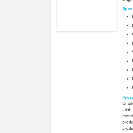
Spesi
Prose
Untu
telah
memb
produ
produ