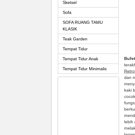
Sketsel
Sofa
SOFA RUANG TAMU
KLASIK
Teak Garden
Tempat Tidur
Bufet
Tempat Tidur Anak
terak
Tempat Tidur Minimalis
Retro
dan m
meny
kaki 
cocok
fungs
berku
mend
lebih
mela
langs