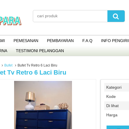
MI
PEMESANAN
PEMBAYARAN
F.A.Q
INFO PENGIR
RNA
TESTIMONI PELANGGAN
Bufet
Bufet Tv Retro 6 Laci Biru
et Tv Retro 6 Laci Biru
Kategori
Kode
Di lihat
Harga