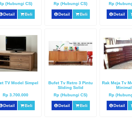
Rp (Hubungi CS)
Rp (Hubungi CS)
Rp (Hubung
Detail
Beli
Detail
Beli
Detail
et TV Model Simpel
Bufet Tv Retro 3 Pintu
Rak Meja Tv M
Sliding Solid
Minimal
Rp 3.700.000
Rp (Hubungi CS)
Rp (Hubung
Detail
Beli
Detail
Beli
Detail