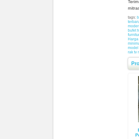
Terim
mitra
tags:
b
terbar
moder
bufet t
furnitu
Harga 
minima
model 
rak tv
Pr
P