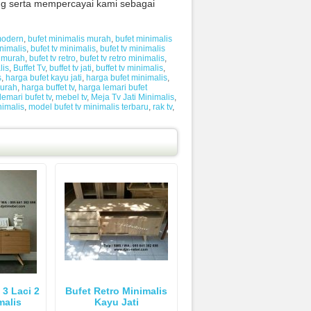
ng serta mempercayai kami sebagai
modern
,
bufet minimalis murah
,
bufet minimalis
inimalis
,
bufet tv minimalis
,
bufet tv minimalis
v murah
,
bufet tv retro
,
bufet tv retro minimalis
,
lis
,
Buffet Tv
,
buffet tv jati
,
buffet tv minimalis
,
s
,
harga bufet kayu jati
,
harga bufet minimalis
,
murah
,
harga buffet tv
,
harga lemari bufet
lemari bufet tv
,
mebel tv
,
Meja Tv Jati Minimalis
,
nimalis
,
model bufet tv minimalis terbaru
,
rak tv
,
 3 Laci 2
Bufet Retro Minimalis
malis
Kayu Jati