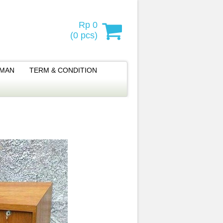
Rp 0
(
0
pcs)
IMAN
TERM & CONDITION