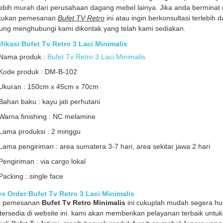
lebih murah dari perusahaan dagang mebel lainya. Jika anda bermina
kukan pemesanan
Bufet TV Retro
ini atau ingin berkonsultasi terlebih 
ung menghubungi kami dikontak yang telah kami sediakan.
fikasi Bufet Tv Retro 3 Laci Minimalis
Nama produk :
Bufet Tv Retro 3 Laci Minimalis
Kode produk : DM-B-102
Ukuran : 150cm x 45cm x 70cm
Bahan baku : kayu jati perhutani
Warna finishing : NC melamine
Lama produksi : 2 minggu
Lama pengiriman : area sumatera 3-7 hari, area sekitar jawa 2 hari
Pengiriman : via cargo lokal
Packing : single face
s Order Bufet Tv Retro 3 Laci Minimalis
k pemesanan
Bufet Tv Retro Minimalis
ini cukuplah mudah segera hu
 tersedia di website ini. kami akan memberikan pelayanan terbaik un