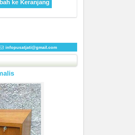
ah ke Keranjang
infopusatjati@gmail.com
malis