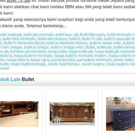
eli
Bufet Tv Jati
ini. masih banyak produk furniture mebel Jepara yang 
k kami silahkan chat kami melalui BBM atau WA yang telah kami sediak
k kami.
akasih yang sebesarnya kami ucapkan bagi anda yang telah berkunju
s bisnis anda. Selamat berbelanja…
ufet
,
bufet jati
,
bufet jati minimalis
,
bufet kayu jati
,
Bufet Minimalis
,
bufet minimalis 
u
,
bufet retro minimalis
,
bufet retro terbaru
,
bufet tv
,
Bufet Tv Jati
,
bufet tv kayu jati m
n
,
Bufet Tv Minimalis Murah
,
bufet tv minimalis terbaru
,
bufet tv model retro
,
bufet t
v retro vintage
,
bufet tv vintage
,
bufet tv vintage retro
,
Buffet
,
buffet jati
,
buffet minima
re jati
,
furniture jati minimalis
,
harga bufet
,
harga bufet jati
,
harga bufet jati minimali
Bufet tv
,
harga bufet tv minimalis
,
harga bufet tv minimalis modern
,
harga bufet tv 
lis
,
harga meja tv
,
harga rak tv
,
jual bufet retro
,
jual bufet tv minimalis
,
lemari bufet
,
bufet
,
model bufet minimalis
,
model bufet terbaru
,
model bufet tv
,
model bufet tv mi
 murah
oduk Lain
Bufet