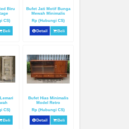
ted Biru
Bufet Jati Motif Bunga
tage
Mewah Minimalis
i CS)
Rp (Hubungi CS)
Beli
Detail
Beli
 Lemari
Bufet Hias Minimalis
ewah
Model Retro
i CS)
Rp (Hubungi CS)
Beli
Detail
Beli