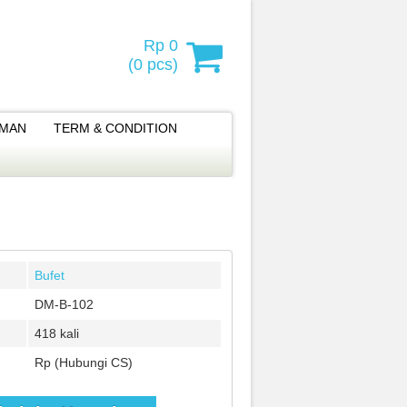
Rp 0
(
0
pcs)
IMAN
TERM & CONDITION
Bufet
DM-B-102
418 kali
Rp (Hubungi CS)