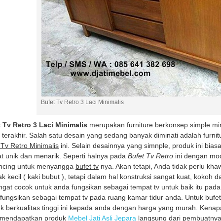
Bufet Tv Retro 3 Laci Minimalis
 Tv Retro 3 Laci Minimalis
merupakan furniture berkonsep simple mi
 terakhir. Salah satu desain yang sedang banyak diminati adalah furnitu
 Tv Retro Minimalis
ini. Selain desainnya yang simnple, produk ini bia
t unik dan menarik. Seperti halnya pada
Bufet Tv Retro
ini dengan mod
ncing untuk menyangga
bufet tv
nya. Akan tetapi, Anda tidak perlu kha
k kecil ( kaki bubut ), tetapi dalam hal konstruksi sangat kuat, kokoh
angat cocok untuk anda fungsikan sebagai tempat tv untuk baik itu pa
fungsikan sebagai tempat tv pada ruang kamar tidur anda. Untuk bufet 
k berkualitas tinggi ini kepada anda dengan harga yang murah. Kena
 mendapatkan produk
Mebel Jati Asli Jepara
langsung dari pembuatnya t