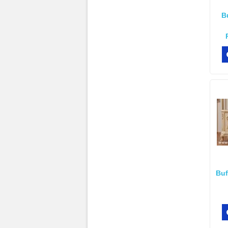
B
Buf