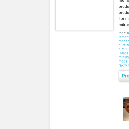
memb
produ
produ
Terim
mitra
tags:
b
terbar
moder
bufet t
furnitu
Harga 
minima
model 
rak tv
Pr