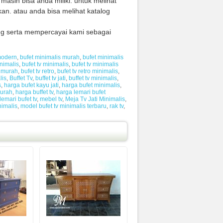
masih bisa anda miliki. untuk melihat
an. atau anda bisa melihat katalog
ng serta mempercayai kami sebagai
modern
,
bufet minimalis murah
,
bufet minimalis
inimalis
,
bufet tv minimalis
,
bufet tv minimalis
v murah
,
bufet tv retro
,
bufet tv retro minimalis
,
lis
,
Buffet Tv
,
buffet tv jati
,
buffet tv minimalis
,
s
,
harga bufet kayu jati
,
harga bufet minimalis
,
murah
,
harga buffet tv
,
harga lemari bufet
lemari bufet tv
,
mebel tv
,
Meja Tv Jati Minimalis
,
nimalis
,
model bufet tv minimalis terbaru
,
rak tv
,