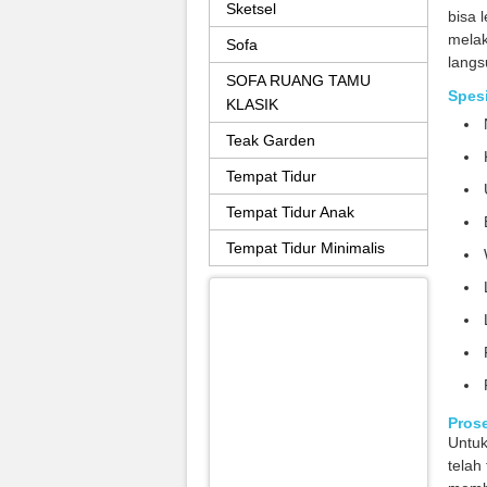
Sketsel
bisa 
mela
Sofa
langs
SOFA RUANG TAMU
Spesi
KLASIK
Teak Garden
Tempat Tidur
Tempat Tidur Anak
Tempat Tidur Minimalis
Prose
Untu
telah