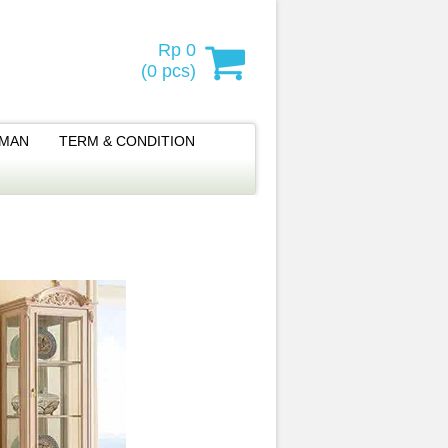
Rp 0
(
0
pcs)
IMAN
TERM & CONDITION