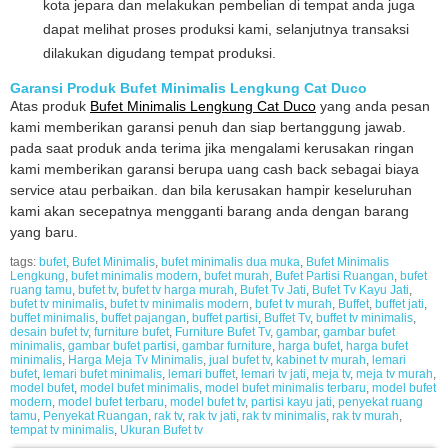
kota jepara dan melakukan pembelian di tempat anda juga
dapat melihat proses produksi kami, selanjutnya transaksi
dilakukan digudang tempat produksi.
Garansi Produk Bufet Minimalis Lengkung Cat Duco
Atas produk
Bufet Minimalis Lengkung Cat Duco
yang anda pesan
kami memberikan garansi penuh dan siap bertanggung jawab.
pada saat produk anda terima jika mengalami kerusakan ringan
kami memberikan garansi berupa uang cash back sebagai biaya
service atau perbaikan. dan bila kerusakan hampir keseluruhan
kami akan secepatnya mengganti barang anda dengan barang
yang baru.
tags:
bufet
,
Bufet Minimalis
,
bufet minimalis dua muka
,
Bufet Minimalis
Lengkung
,
bufet minimalis modern
,
bufet murah
,
Bufet Partisi Ruangan
,
bufet
ruang tamu
,
bufet tv
,
bufet tv harga murah
,
Bufet Tv Jati
,
Bufet Tv Kayu Jati
,
bufet tv minimalis
,
bufet tv minimalis modern
,
bufet tv murah
,
Buffet
,
buffet jati
,
buffet minimalis
,
buffet pajangan
,
buffet partisi
,
Buffet Tv
,
buffet tv minimalis
,
desain bufet tv
,
furniture bufet
,
Furniture Bufet Tv
,
gambar
,
gambar bufet
minimalis
,
gambar bufet partisi
,
gambar furniture
,
harga bufet
,
harga bufet
minimalis
,
Harga Meja Tv Minimalis
,
jual bufet tv
,
kabinet tv murah
,
lemari
bufet
,
lemari bufet minimalis
,
lemari buffet
,
lemari tv jati
,
meja tv
,
meja tv murah
,
model bufet
,
model bufet minimalis
,
model bufet minimalis terbaru
,
model bufet
modern
,
model bufet terbaru
,
model bufet tv
,
partisi kayu jati
,
penyekat ruang
tamu
,
Penyekat Ruangan
,
rak tv
,
rak tv jati
,
rak tv minimalis
,
rak tv murah
,
tempat tv minimalis
,
Ukuran Bufet tv