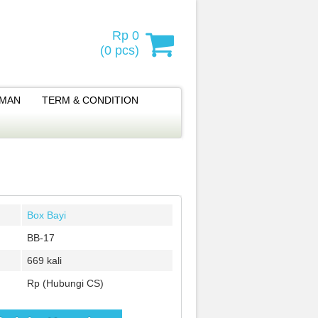
Rp 0
(
0
pcs)
IMAN
TERM & CONDITION
Box Bayi
BB-17
669 kali
Rp (Hubungi CS)