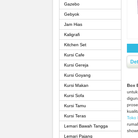
Gazebo
Gebyok
Jam Hias
Kaligrafi
Kitchen Set
Kursi Cafe
Det
Kursi Gereja
Kursi Goyang
Kursi Makan
Box B
untuk
Kursi Sofa
digu
prose
Kursi Tamu
kuali
Kursi Teras
Toko 
rumah
Lemari Bawah Tangga
showr
Lemari Pajang