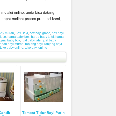
melalui online, anda bisa datang
 dapat melihat proses produksi kami,
aby murah
,
Box Bayi
,
box bayi graco
,
box bayi
 duco
,
harga baby box
,
harga baby tafel
,
harga
,
jual baby box
,
jual baby tafel
,
jual baby
apan bayi murah
,
ranjang bayi
,
ranjang bayi
toko baby online
,
toko bayi online
Cantik
Tempat Tidur Bayi Putih