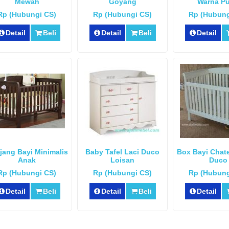
Mewah
Goyang
Warna Pu
Rp (Hubungi CS)
Rp (Hubungi CS)
Rp (Hubung
Detail
Beli
Detail
Beli
Detail
jang Bayi Minimalis
Baby Tafel Laci Duco
Box Bayi Chat
Anak
Loisan
Duco
Rp (Hubungi CS)
Rp (Hubungi CS)
Rp (Hubung
Detail
Beli
Detail
Beli
Detail