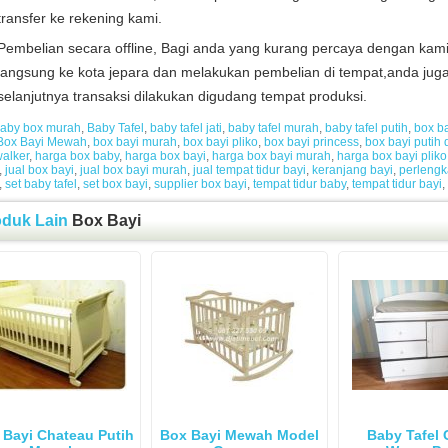
transfer ke rekening kami.
Pembelian secara offline, Bagi anda yang kurang percaya dengan kami 
langsung ke kota jepara dan melakukan pembelian di tempat,anda juga
selanjutnya transaksi dilakukan digudang tempat produksi.
aby box murah
,
Baby Tafel
,
baby tafel jati
,
baby tafel murah
,
baby tafel putih
,
box b
Box Bayi Mewah
,
box bayi murah
,
box bayi pliko
,
box bayi princess
,
box bayi putih
alker
,
harga box baby
,
harga box bayi
,
harga box bayi murah
,
harga box bayi pliko
,
jual box bayi
,
jual box bayi murah
,
jual tempat tidur bayi
,
keranjang bayi
,
perlengk
,
set baby tafel
,
set box bayi
,
supplier box bayi
,
tempat tidur baby
,
tempat tidur bayi
,
oduk Lain
Box Bayi
 Bayi Chateau Putih
Box Bayi Mewah Model
Baby Tafel 