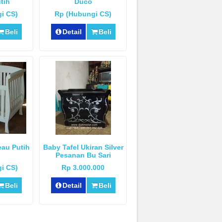
tih
Duco
i CS)
Rp (Hubungi CS)
Beli
Detail
Beli
eau Putih
Baby Tafel Ukiran Silver
Pesanan Bu Sari
i CS)
Rp 3.000.000
Beli
Detail
Beli