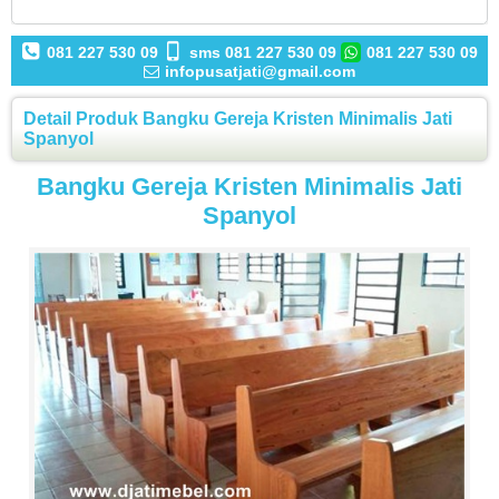
081 227 530 09
sms 081 227 530 09
081 227 530 09
infopusatjati@gmail.com
Detail Produk Bangku Gereja Kristen Minimalis Jati
Spanyol
Bangku Gereja Kristen Minimalis Jati
Spanyol