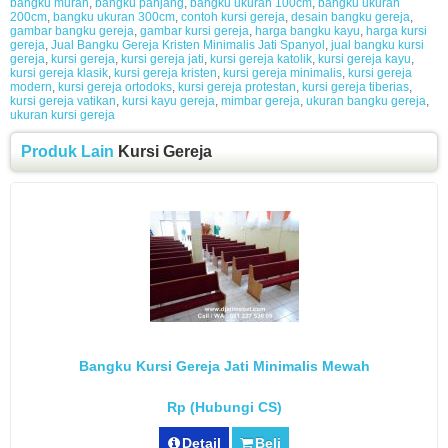
bangku murah
,
bangku panjang
,
bangku ukuran 100cm
,
bangku ukuran
200cm
,
bangku ukuran 300cm
,
contoh kursi gereja
,
desain bangku gereja
,
gambar bangku gereja
,
gambar kursi gereja
,
harga bangku kayu
,
harga kursi
gereja
,
Jual Bangku Gereja Kristen Minimalis Jati Spanyol
,
jual bangku kursi
gereja
,
kursi gereja
,
kursi gereja jati
,
kursi gereja katolik
,
kursi gereja kayu
,
kursi gereja klasik
,
kursi gereja kristen
,
kursi gereja minimalis
,
kursi gereja
modern
,
kursi gereja ortodoks
,
kursi gereja protestan
,
kursi gereja tiberias
,
kursi gereja vatikan
,
kursi kayu gereja
,
mimbar gereja
,
ukuran bangku gereja
,
ukuran kursi gereja
Produk Lain
Kursi Gereja
Bangku Kursi Gereja Jati Minimalis Mewah
Rp (Hubungi CS)
Detail
Beli