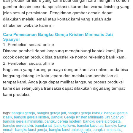
dari produk furniture yang kami buat dengan cara mengirim contoh
gambar desain beserta spesifikasi ukuran dan warna finishing yang
jelas sesuai permintaan. Pengiriman gambar desain dapat
dilakukan melalui email atau kontak kami yang sudah ada
dihalaman website kami ini.
Cara Pemesanan Bangku Gereja Kristen Minimalis Jati
Spanyol
1. Pembelian secara online
Dimana pembeli dapat langsung menghubungi kontak kami, jika
cocok dengan produk bisa transfer ke nomor rekening bank kami.
2. Pembelian secara offline
Bagi anda yang kurang percaya dengan kami via online, anda bisa
langsung datang ke kota jepara dan melakukan pembelian di
tempat kami. Anda juga dapat melihat langsung proses produksi
kami dan selanjutnya transaksi dapat dilakukan digudang tempat
kami produksi.
tags:
bangku gereja
,
bangku gereja jati
,
bangku gereja katolik
,
bangku gereja
klasik
,
bangku gereja kristen
,
Bangku Gereja Kristen Minimalis Jati Spanyol
,
bangku gereja minimalis
,
bangku gereja modern
,
bangku gereja protesta
,
bangku gereja ukir
,
bangku jati
,
bangku kayu
,
bangku kayu jati
,
bangku kayu
murah
,
bangku kursi gereja
,
bangku kursi untuk gereja
,
bangku minimalis
,