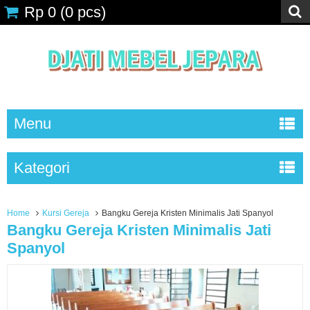
Rp 0
(
0
pcs)
Menu
Kategori
Home
Kursi Gereja
Bangku Gereja Kristen Minimalis Jati Spanyol
Bangku Gereja Kristen Minimalis Jati
Spanyol