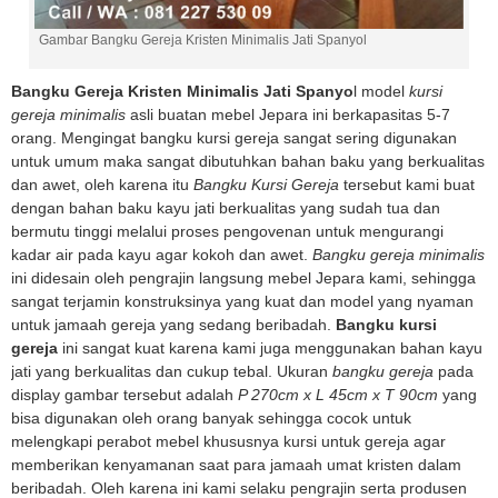
Gambar Bangku Gereja Kristen Minimalis Jati Spanyol
Bangku Gereja Kristen Minimalis Jati Spanyo
l model
kursi
gereja minimalis
asli buatan mebel Jepara ini berkapasitas 5-7
orang. Mengingat bangku kursi gereja sangat sering digunakan
untuk umum maka sangat dibutuhkan bahan baku yang berkualitas
dan awet, oleh karena itu
Bangku Kursi Gereja
tersebut kami buat
dengan bahan baku kayu jati berkualitas yang sudah tua dan
bermutu tinggi melalui proses pengovenan untuk mengurangi
kadar air pada kayu agar kokoh dan awet.
Bangku gereja minimalis
ini didesain oleh pengrajin langsung mebel Jepara kami, sehingga
sangat terjamin konstruksinya yang kuat dan model yang nyaman
untuk jamaah gereja yang sedang beribadah.
Bangku kursi
gereja
ini sangat kuat karena kami juga menggunakan bahan kayu
jati yang berkualitas dan cukup tebal. Ukuran
bangku gereja
pada
display gambar tersebut adalah
P 270cm x L 45cm x T 90cm
yang
bisa digunakan oleh orang banyak sehingga cocok untuk
melengkapi perabot mebel khususnya kursi untuk gereja agar
memberikan kenyamanan saat para jamaah umat kristen dalam
beribadah. Oleh karena ini kami selaku pengrajin serta produsen