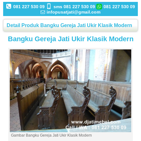
081 227 530 09
sms 081 227 530 09
081 227 530 09
infopusatjati@gmail.com
Detail Produk Bangku Gereja Jati Ukir Klasik Modern
Bangku Gereja Jati Ukir Klasik Modern
Gambar Bangku Gereja Jati Ukir Klasik Modern