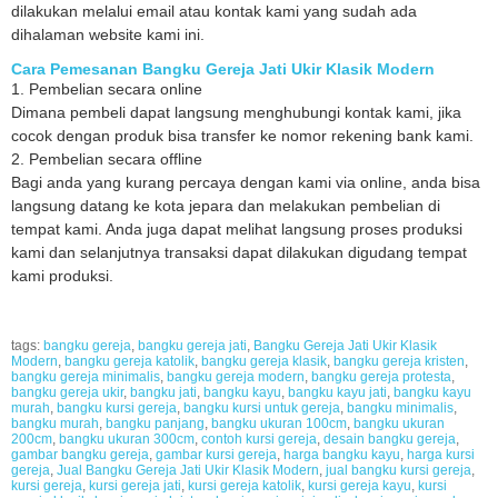
dilakukan melalui email atau kontak kami yang sudah ada
dihalaman website kami ini.
Cara Pemesanan Bangku Gereja Jati Ukir Klasik Modern
1. Pembelian secara online
Dimana pembeli dapat langsung menghubungi kontak kami, jika
cocok dengan produk bisa transfer ke nomor rekening bank kami.
2. Pembelian secara offline
Bagi anda yang kurang percaya dengan kami via online, anda bisa
langsung datang ke kota jepara dan melakukan pembelian di
tempat kami. Anda juga dapat melihat langsung proses produksi
kami dan selanjutnya transaksi dapat dilakukan digudang tempat
kami produksi.
tags:
bangku gereja
,
bangku gereja jati
,
Bangku Gereja Jati Ukir Klasik
Modern
,
bangku gereja katolik
,
bangku gereja klasik
,
bangku gereja kristen
,
bangku gereja minimalis
,
bangku gereja modern
,
bangku gereja protesta
,
bangku gereja ukir
,
bangku jati
,
bangku kayu
,
bangku kayu jati
,
bangku kayu
murah
,
bangku kursi gereja
,
bangku kursi untuk gereja
,
bangku minimalis
,
bangku murah
,
bangku panjang
,
bangku ukuran 100cm
,
bangku ukuran
200cm
,
bangku ukuran 300cm
,
contoh kursi gereja
,
desain bangku gereja
,
gambar bangku gereja
,
gambar kursi gereja
,
harga bangku kayu
,
harga kursi
gereja
,
Jual Bangku Gereja Jati Ukir Klasik Modern
,
jual bangku kursi gereja
,
kursi gereja
,
kursi gereja jati
,
kursi gereja katolik
,
kursi gereja kayu
,
kursi