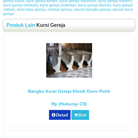
gereja klasik
,
kursi gereja kristen
,
kursi gereja minimalis
,
kursi gereja modern
,
kursi gereja ortodoks
,
kursi gereja protestan
,
kursi gereja tiberias
,
kursi gereja
vatikan
,
kursi kayu gereja
,
mimbar gereja
,
ukuran bangku gereja
,
ukuran kursi
gereja
Produk Lain
Kursi Gereja
Bangku Kursi Gereja Klasik Duco Putih
Rp (Hubungi CS)
Detail
Beli