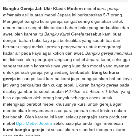
Bangku Gereja Jati Ukir Klasik Modern
model
kursi gereja
minimalis
asli buatan mebel Jepara ini berkapasitas 5-7 orang.
Mengingat bangku kursi gereja sangat sering digunakan untuk
umum maka sangat dibutuhkan bahan baku yang berkualitas dan
awet, oleh karena itu
Bangku Kursi Gereja
tersebut kami buat
dengan bahan baku kayu jati berkualitas yang sudah tua dan
bermutu tinggi melalui proses pengovenan untuk mengurangi
kadar air pada kayu agar kokoh dan awet.
Bangku gereja minimalis
ini didesain oleh pengrajin langsung mebel Jepara kami, sehingga
sangat terjamin konstruksinya yang kuat dan model yang nyaman
untuk jamaah gereja yang sedang beribadah.
Bangku kursi
gereja
ini sangat kuat karena kami juga menggunakan bahan kayu
jati yang berkualitas dan cukup tebal. Ukuran
bangku gereja
pada
display gambar tersebut adalah
P 270cm x L 45cm x T 90cm
yang
bisa digunakan oleh orang banyak sehingga cocok untuk
melengkapi perabot mebel khususnya kursi untuk gereja agar
memberikan kenyamanan saat para jamaah umat kristen dalam
beribadah. Oleh karena ini kami selaku pengrajin serta produsen
mebel
Djati Mebel Jepara
selalu siap jika anda ingin memesan
kursi bangku gereja
ini sesuai ukuran standart maupun ukuran
yang anda inginkan.